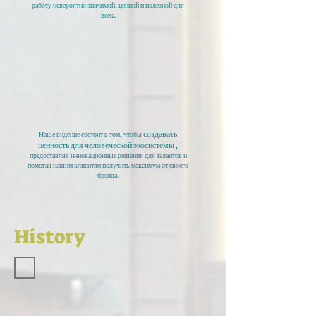
работу невероятно значимой, ценной и полезной для
всех.
создавать
Наше видение состоит в том, чтобы
ценность для человеческой экосистемы
,
предоставляя инновационные решения для талантов и
помогая нашим клиентам получить максимум от своего
бренда.
History
'2019