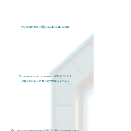
всеми доброжелательными
Мы со
направления
Мы прагматично различаем
рациональных и разумных услуг.
действиями
Мы оперативно реагируем
на
меняющееся