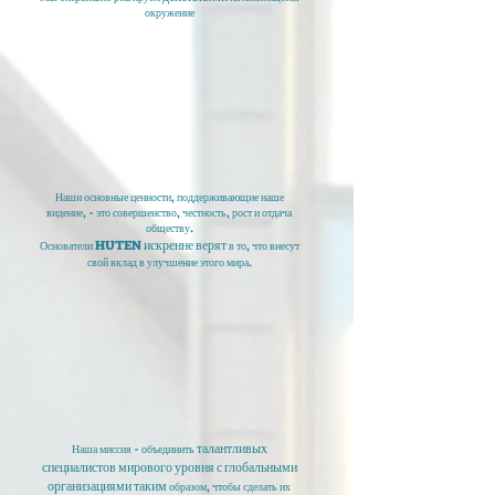
окружение
Наши основные ценности, поддерживающие наше
видение, - это совершенство, честность, рост и отдача
обществу.
HUTEN искренне верят
Основатели
в то, что внесут
свой вклад в улучшение этого мира.
талантливых
Наша миссия - объединить
специалистов мирового уровня с глобальными
организациями таким
образом, чтобы сделать их