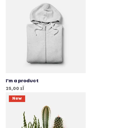
I'm a product
Cena
25,00 zł
New