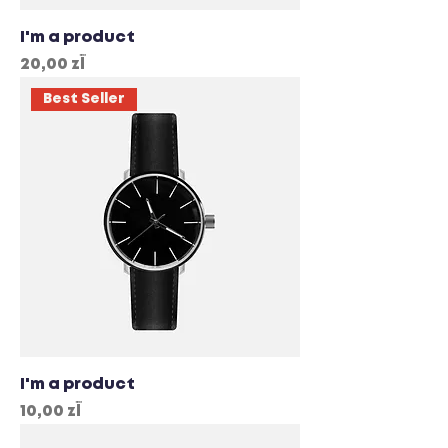
I'm a product
Cena
20,00 zł
Best Seller
I'm a product
Cena
10,00 zł