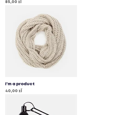
Cena
85,00 zł
I'm a product
Cena
40,00 zł