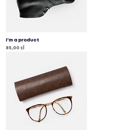
I'm a product
Cena
85,00 zł