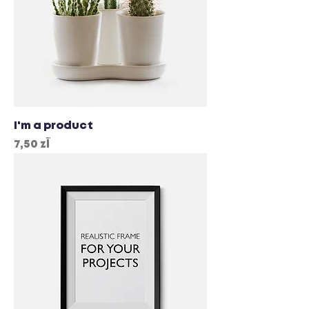
I'm a product
Cena
7,50 zł